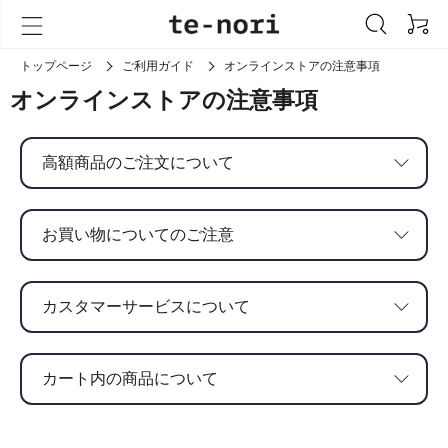
注文を中止することができるものとします。
商品受取拒否を受けたとき。
クレジットカードの不正利用防止のため、高額商品
トップページ
長期不在を受けたとき。
ご利用ガイド
オンラインストアの注意事項
カスタマーサービスの営業日時は、平日の10:00～
をご注文いただいたお客さまへご注文内容確認のご
お使いのパソコンモニターの設定等により画像のお
17:00です。土日祝祭日はお休みをいただいており
連絡を差し上げております。ご連絡がつかない場
オンラインストアの注意事項
色が実物と異なって見える場合がございます。あら
ます。
合、ご注文をキャンセルさせていただく場合がござ
かじめご了承いただけますよう、お願いいたしま
います。あらかじめご了承いただけますよう、お願
お問い合わせのご回答は、お問い合わせ内容により
す。
いいたします。
高額商品のご注文について
お日にちをいただく場合がございます。
ご注文が集中した場合、ご注文が確定した商品でも
営業時間後にいただいたお問い合わせへのご回答
欠品となる場合がございます。あらかじめご了承い
は、翌営業日以降となります。
ただけますよう、お願いいたします。
お買い物についてのご注意
カートに入れた商品は、在庫を確保しておりませ
なお、感染予防対策などで営業日時が変更になる場
ん。
合がございます。その場合は「
お知らせ
」でご案内
いたしますので、ご確認をお願いいたします。
カスタマーサービスについて
カートに入った状態でも、ご購入確定前に完売とな
ってしまった場合は、品切れとなってしまいます。
大変恐れ入りますが、何卒ご注意ください。
カート内の商品について