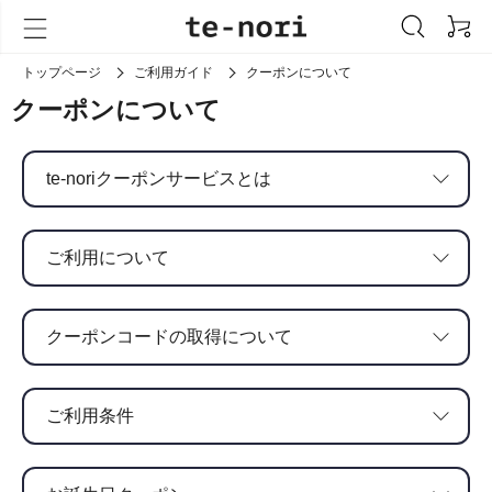
トップページ
ご利用ガイド
クーポンについて
te-noriオンラインショップに会員登録いただいた
クーポンについて
皆さま全員に、お誕生日クーポンをプレゼントいた
te-noriクーポンは、te-nori通販でのご購入時にの
te-noriクーポンサービスは、te-noriが独自に発行
します。
み、ご利用いただけます。
するクーポンを、te-nori通販でのご購入時に、ご
お誕生日月の1～3日を目安に、メールでご連絡いた
利用いただけるサービスです。
te-noriクーポンサービスとは
「ご注文情報入力」画面の「オプション」で、クー
します。お誕生日クーポンは、お誕生日月いっぱい
ポンコードを入力もしくはクーポンを選択してくだ
ご利用いただけます。
さい。ご注文完了後の、クーポンのご利用はできま
毎月月末までに会員登録が完了している会員の
せん。
ご利用について
皆さまを対象に、翌月1日にお誕生日クーポンが
発行されます。
お誕生月に会員登録した場合、初めてお誕生日
te-noriサイト内や、メールマガジン、チラシなど
クーポンが届くのは次の年のお誕生日からとな
で、クーポンコードを取得していただきます。
クーポンコードの取得について
ります。
有効期限や、ご利用可能回数、ご利用条件は、クー
お誕生日クーポンは、お誕生日月に1回ご利用い
ポンごとに異なります。クーポン発行時のご案内
クーポンをご利用いただく場合、クーポン適用前の
ただけます。
を、必ずご確認ください。
合計金額が税込8,800円以上であっても、適用後の
ご利用条件
お誕生日クーポンは、メールでお届けしており
合計金額が税込8,800円を下回る場合、送料が発生
ます。毎月1日の12:00～17:00頃を目安に配信
いたします。大変申し訳ございませんが予めご了承
しておりますが、都合により2～3日前後する場
いただき、ご注意くださいますようお願い申し上げ
合がございます。何卒ご了承くださいませ。