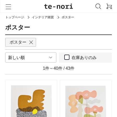
トップページ
インテリア雑貨
ポスター
ポスター
ポスター
在庫ありのみ
1件～40件
/
43件