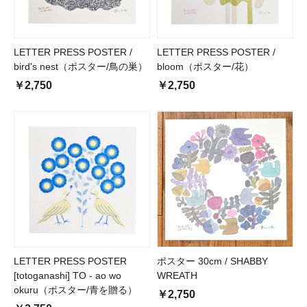
LETTER PRESS POSTER /
LETTER PRESS POSTER /
bird's nest（ポスター/鳥の巣）
bloom（ポスター/花）
￥2,750
￥2,750
LETTER PRESS POSTER
ポスター 30cm / SHABBY
[totoganashi] TO - ao wo
WREATH
okuru（ポスター/青を贈る）
￥2,750