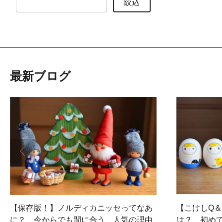
絞込
最新ブログ
【保存版！】ノルディカニッセってなあ
【こけしQ
に？ 今からでも間に合う、人気の理由
は？ 初め