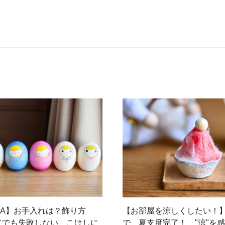
＆A】お手入れは？飾り方
【お部屋を涼しくしたい！
てでも失敗しない、こけしに
で、夏支度完了！ "涼"を