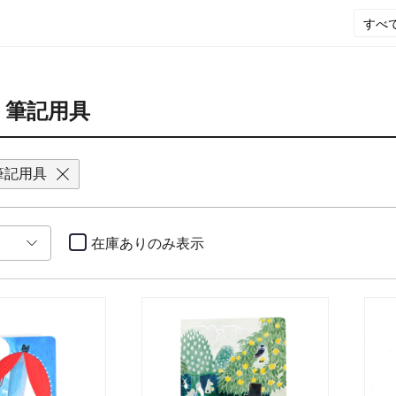
・筆記用具
筆記用具
在庫ありのみ
表示