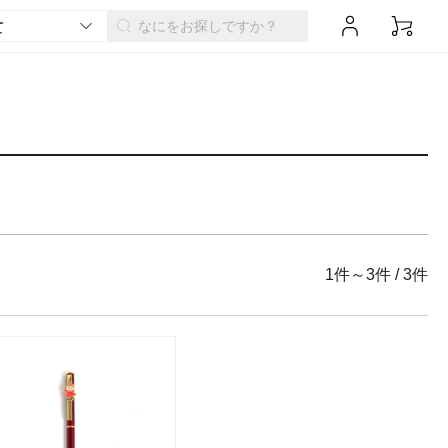
1件～3件
/
3件