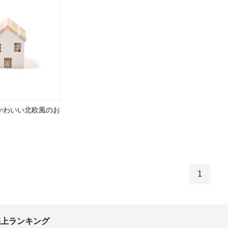
かわいい北欧風のお
）
1
k 売上ランキング