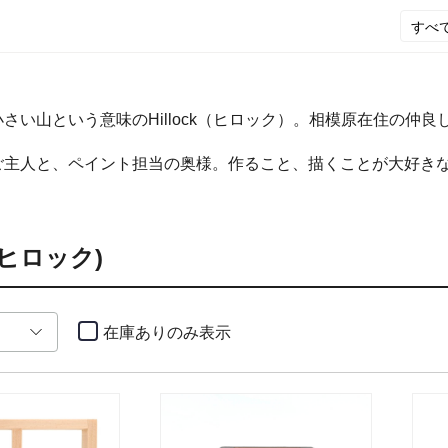
さい山という意味のHillock（ヒロック）。相模原在住の仲
ご主人と、ペイント担当の奥様。作ること、描くことが大好き
。
k(ヒロック)
在庫ありのみ
表示