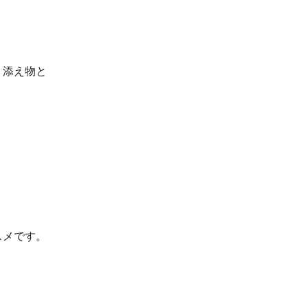
、添え物と
。
スメです。