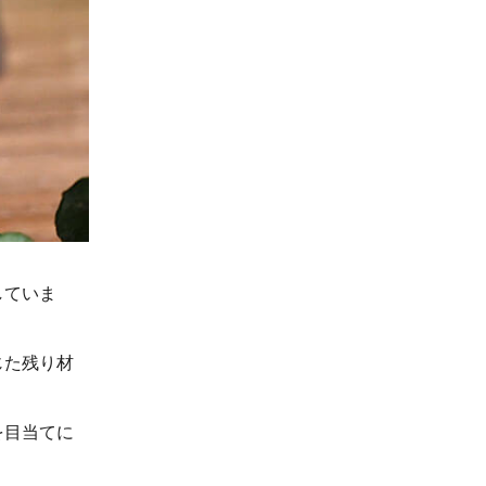
していま
じた残り材
を目当てに