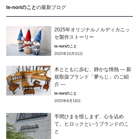
te-noriのこと
の最新ブログ
2025年オリジナルノルディカニッ
セ製作ストーリー
te-noriのこと
2025年10月31日
木とともに歩む、静かな情熱 ― 新
規取扱ブランド「夢らじ」のご紹
介 ―
te-noriのこと
2025年6月18日
手間ひまを惜しまず、心を込め
て。ヒロックというブランドのこ
と