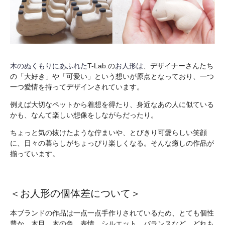
木のぬくもりにあふれた
T-Lab.の
お人形は
、デザイナーさんたち
の「大好き」や「可愛い」という想いが原点となっており、一つ
一つ愛情を持ってデザインされています。
例えば大切なペットから着想を得たり、身近なあの人に似ている
かも、なんて楽しい想像をしながらだったり。
ちょっと気の抜けたような佇まいや、とびきり可愛らしい笑顔
に、日々の暮らしがちょっぴり楽しくなる。そんな癒しの作品が
揃っています。
＜お人形の個体差について＞
本ブランドの作品は一点一点手作りされているため、とても個性
豊か。木目、木の色、表情、シルエット、バランスなど、どれも