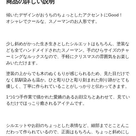
商品の詳しい説明
傾いたデザインがおうちのちょっとしたアクセントにGood！
オシャレでクールな、スノーマンのお人形です。
少し斜めがかった生き生きとしたシルエットはもちろん、塗装な
ども全てハンドメイドされたスノーマン。手のひらサイズのチャ
ーミングなルックスなので、手軽にクリスマスの雰囲気をお楽し
みいただけます。
塗装の上からでも木のぬくもりが感じられるため、見た目だけで
なく肌馴染みも温か。ひと彫りひと彫り刻まれた削り跡がとても
優しく、丁寧に作られていることがしっかりと伝わってきます。
1つ1つ手作業で描かれた愛嬌のあるお顔立ちとあわせて、見てい
るだけでほっこり癒されるアイテムです。
シルエットやお顔のちょっとした表情など、細部までとことんこ
だわって作られているので、正面はもちろん、ちょっと斜めにし