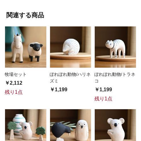
関連する商品
牧場セット
ぽれぽれ動物/ハリネ
ぽれぽれ動物/トラネ
ズミ
コ
￥2,112
￥1,199
￥1,199
残り1点
残り1点