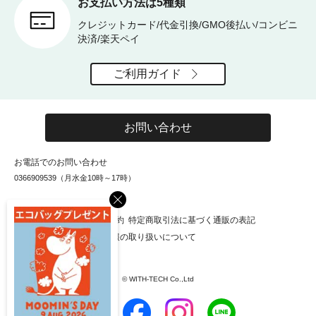
お支払い方法は5種類
クレジットカード/代金引換/GMO後払い/コンビニ
決済/楽天ペイ
ご利用ガイド
お問い合わせ
お電話でのお問い合わせ
0366909539（月水金10時～17時）
×
お知らせ
会社概要
利用規約
特定商取引法に基づく通販の表記
個人情報保護方針
個人情報の取り扱いについて
© WITH-TECH Co.,Ltd