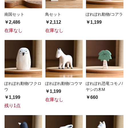
南国セット
鳥セット
ぽれぽれ動物/コアラ
￥2,486
￥2,112
￥1,199
在庫なし
在庫なし
ぽれぽれ動物/フクロ
ぽれぽれ動物/コウマ
ぽれぽれ恐竜コモノ/
ウ
ヤシの木M
￥1,199
￥1,199
￥660
在庫なし
残り1点