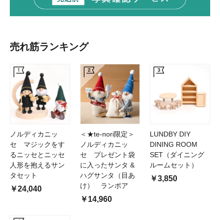
売れ筋ランキング
ノルディカニッ
＜★te-nori限定＞
LUNDBY DIY
セ マジックをす
ノルディカニッ
DINING ROOM
るニッセとニッセ
セ プレゼント袋
SET（ダイニング
人形を抱えるサン
に入ったサンタ &
ルームセット）
タセット
ハグサンタ（目あ
￥3,850
け） ランポア
￥24,040
￥14,960