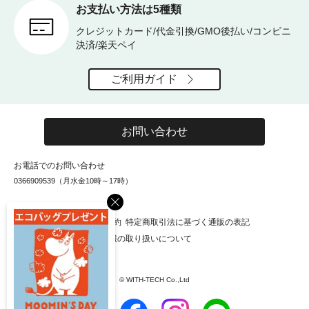
お支払い方法は5種類
クレジットカード/代金引換/GMO後払い/コンビニ
決済/楽天ペイ
ご利用ガイド
お問い合わせ
お電話でのお問い合わせ
0366909539（月水金10時～17時）
×
お知らせ
会社概要
利用規約
特定商取引法に基づく通販の表記
個人情報保護方針
個人情報の取り扱いについて
© WITH-TECH Co.,Ltd