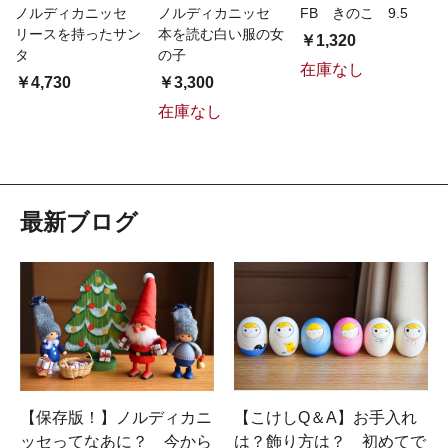
ノルディカニッセ
ノルディカニッセ
FB きのこ 9.5
リースを持ったサン
本を読む白い服の女
￥1,320
タ
の子
在庫なし
￥4,730
￥3,300
在庫なし
最新ブログ
【保存版！】ノルディカニ
【こけしQ＆A】お手入れ
ッセってなあに？ 今から
は？飾り方は？ 初めてで