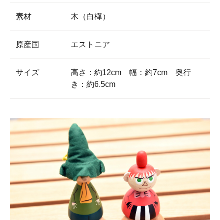
素材
木（白樺）
原産国
エストニア
サイズ
高さ：約12cm 幅：約7cm 奥行
き：約6.5cm