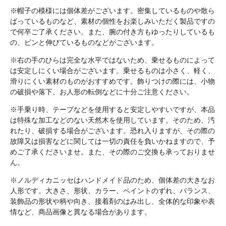
※帽子の模様には個体差がございます。密集しているものや散ら
ばっているものなど、素材の個性をお楽しみいただく製品ですの
で何卒ご了承ください。また、腕の付き方もゆったりしているも
の、ピンと伸びているものなどがございます。
※右の手のひらは完全な水平ではないため、乗せるものによって
は安定しにくい場合がございます。乗せるものは小さく、軽く、
滑りにくい素材のものがおすすめです。飾りつけの際には、小物
の破損や落下、お人形の転倒などに十分ご注意ください。
※手乗り時、テープなどを使用すると安定しやすいですが、本品
は特殊な加工などのない天然木を使用しています。そのため、汚
れたり、破損する場合がございます。恐れ入りますが、その際の
故障又は損害などに関しては一切の責任を負いかねますので、予
めご了承くださいませ。また、その際のご交換も承っておりませ
ん。
※ノルディカニッセはハンドメイド品のため、個体差の大きなお
人形です。大きさ、形状、カラー、ペイントのずれ、バランス、
装飾品の形状や柄や向き、接着剤のはみ出し、全体的な印象や表
情など、商品画像と異なる場合があります。