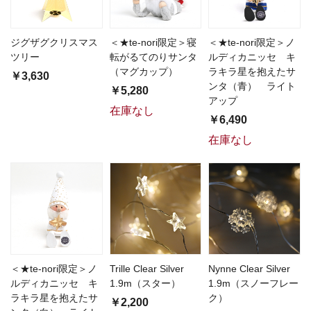
ジグザグクリスマス
＜★te-nori限定＞寝
＜★te-nori限定＞ノ
ツリー
転がるてのりサンタ
ルディカニッセ キ
（マグカップ）
ラキラ星を抱えたサ
￥3,630
ンタ（青） ライト
￥5,280
アップ
在庫なし
￥6,490
在庫なし
＜★te-nori限定＞ノ
Trille Clear Silver
Nynne Clear Silver
ルディカニッセ キ
1.9m（スター）
1.9m（スノーフレー
ラキラ星を抱えたサ
ク）
￥2,200