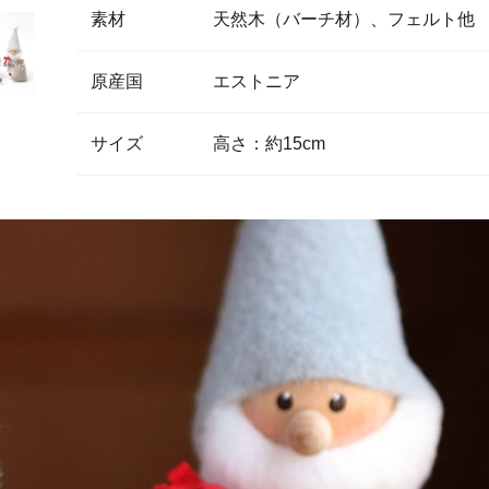
素材
天然木（バーチ材）、フェルト他
原産国
エストニア
サイズ
高さ：約15cm