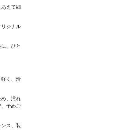
、あえて細
オリジナル
共に、ひと
、軽く、滑
ため、汚れ
で、予めご
ランス、装