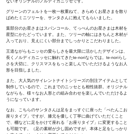
ないオリジナルのノルディカニッセです。
グリーンのフェルトを一枚一枚重ねて、きらめくお星さまを散り
ばめたミニツリーを、サンタさんに抱えてもらいました。
葉部分のお星さまはスパンコール、てっぺんのお星さまは木材を
星型にかたどっています。また、ツリーの軸にはきちんと木材が
入っており、見えにくい部分までしっかりとこだわりました。
王道ながらもニッセの愛らしさを最大限に活かしたデザインは、
長くノルディカニッセに触れてきたte-noriならでは。te-noriらし
さを大切に、クリスマスをもっと楽しんでいただけるようなお人
形を目指しました。
また、大人気のサイレントナイトシリーズの別注アイテムとして
制作しているので、これまでのニッセとも相性抜群。オリジナル
ながらも、様々なお人形との組み合わせを楽しんでいただけるよ
うになっています。
なお、こちらのサンタさんは足をまっすぐに座った「ぺたんこお
座りタイプ」ですが、膝元を優しく丁寧に曲げていただくこと
で、棚などに足をかけて座れる「お座りタイプ」に変更すること
も可能です。（足の素材が少し固めですが、本体と足をしっかり