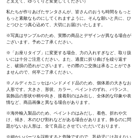
と支えて、ゆっくりと変更してください）
私たちが作りあげたサンタさんが、皆さんのおうち時間をもっと
もっと素敵なものにしてくれますように。そんな願いと共に、ひ
とつひとつ真心込めて、大切にお届けいたします。
※写真はサンプルのため、実際の商品とデザインが異なる場合が
ございます。予めご了承ください。
※「お座りタイプ」に変更する場合、力の入れすぎなど、取り扱
いには十分ご注意ください。また、過度に折り曲げを繰り返す
と、破損の恐れがございます。その際のご交換は承ることができ
ませんので、何卒ご了承ください。
※ノルディカニッセはハンドメイド品のため、個体差の大きなお
人形です。大きさ、形状、カラー、ペイントのずれ、バランス、
装飾品の形状や柄や向き、接着剤のはみ出し、全体的な印象や表
情など、商品画像と異なる場合があります。
※海外輸入製品のため、ペイントのはみだし、着色、折れや欠
け、傾き、木のひび割れなどがある場合があります。飾るのに問
題がないお人形は、全て良品とさせていただいております。
※細かいパーツを誤飲すると危険ですので、乳幼児には与えない