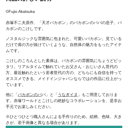
©Fujio Akatsuka
赤塚不二夫原作、「天才バカボン」のバカボンのパパの息子、バ
カボンのこけしです。
ノスタルジックな雰囲気に包まれた、可愛いバカボン。見ている
だけで肩の力が抜けていくような、自然体の魅力をもったアイテ
ムです。
こけしのころんとした素体は、バカボンの雰囲気にちょうどピッ
タリ。リアルタイムで触れていたお父さん・おじいさん世代の
方、最近触れたという若者世代の方の、どちらにも自信を持って
オススメできる、メイドインジャパンならではの作品に仕上がっ
ています。
他に「
バカボンのパ
パ」と「
うなぎイヌ
」もご用意しておりま
す。赤塚ワールドとこけしの絶妙なコラボレーションを、是非お
手元でお楽しみください。
※ひとつひとつ職人さんによる手作りのため、絵柄、色味、大き
さが、若干画像と異なる場合があります。