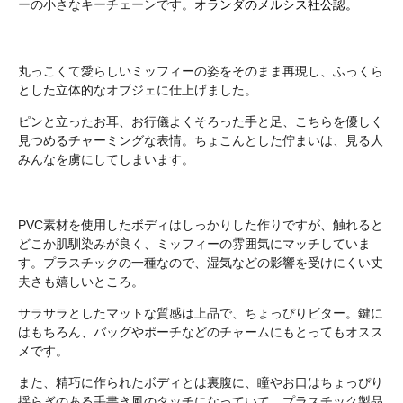
ーの小さなキーチェーンです。
オランダのメルシス社公認。
丸っこくて愛らしいミッフィーの姿をそのまま再現し、ふっくら
とした立体的なオブジェに仕上げました。
ピンと立ったお耳、お行儀よくそろった手と足、こちらを優しく
見つめるチャーミングな表情。ちょこんとした佇まいは、見る人
みんなを虜にしてしまいます。
PVC素材を使用したボディはしっかりした作りですが、触れると
どこか肌馴染みが良く、ミッフィーの雰囲気にマッチしていま
す。プラスチックの一種なので、湿気などの影響を受けにくい丈
夫さも嬉しいところ。
サラサラとしたマットな質感は上品で、ちょっぴりビター。鍵に
はもちろん、バッグやポーチなどのチャームにもとってもオスス
メです。
また、精巧に作られたボディとは裏腹に、瞳やお口はちょっぴり
揺らぎのある手書き風のタッチになっていて、プラスチック製品