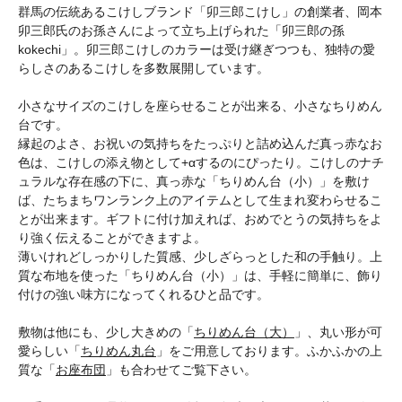
群馬の伝統あるこけしブランド「卯三郎こけし」の創業者、岡本
卯三郎氏のお孫さんによって立ち上げられた「卯三郎の孫
kokechi」。卯三郎こけしのカラーは受け継ぎつつも、独特の愛
らしさのあるこけしを多数展開しています。
小さなサイズのこけしを座らせることが出来る、小さなちりめん
台です。
縁起のよさ、お祝いの気持ちをたっぷりと詰め込んだ真っ赤なお
色は、こけしの添え物として+αするのにぴったり。こけしのナチ
ュラルな存在感の下に、真っ赤な「ちりめん台（小）」を敷け
ば、たちまちワンランク上のアイテムとして生まれ変わらせるこ
とが出来ます。ギフトに付け加えれば、おめでとうの気持ちをよ
り強く伝えることができますよ。
薄いけれどしっかりした質感、少しざらっとした和の手触り。上
質な布地を使った「ちりめん台（小）」は、手軽に簡単に、飾り
付けの強い味方になってくれるひと品です。
敷物は他にも、少し大きめの「
ちりめん台（大）
」、丸い形が可
愛らしい「
ちりめん丸台
」をご用意しております。ふかふかの上
質な「
お座布団
」も合わせてご覧下さい。