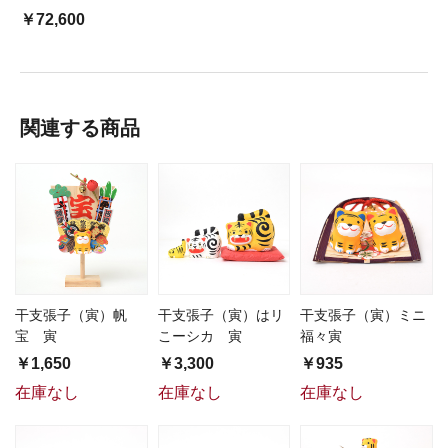
￥72,600
関連する商品
干支張子（寅）帆
干支張子（寅）はリ
干支張子（寅）ミニ
宝 寅
こーシカ 寅
福々寅
￥1,650
￥3,300
￥935
在庫なし
在庫なし
在庫なし