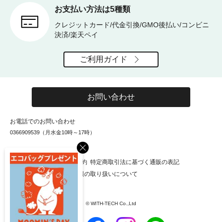
お支払い方法は5種類
クレジットカード/代金引換/GMO後払い/コンビニ
決済/楽天ペイ
ご利用ガイド
お問い合わせ
お電話でのお問い合わせ
0366909539（月水金10時～17時）
×
お知らせ
会社概要
利用規約
特定商取引法に基づく通販の表記
個人情報保護方針
個人情報の取り扱いについて
© WITH-TECH Co.,Ltd