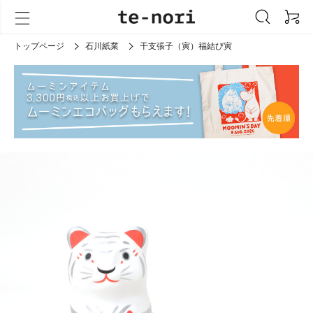
トップページ
石川紙業
干支張子（寅）福結び寅