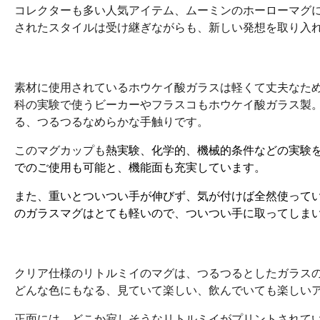
コレクターも多い人気アイテム、ムーミンのホーローマグ
されたスタイルは受け継ぎながらも、新しい発想を取り入
素材に使用されているホウケイ酸ガラスは軽くて丈夫なた
科の実験で使うビーカーやフラスコもホウケイ酸ガラス製
る、つるつるなめらかな手触りです。
このマグカップも
熱実験、化学的、機械的条件などの実験
でのご使用も可能と、機能面も充実しています。
また、重いとついつい手が伸びず、気が付けば全然使って
のガラスマグはとても軽いので、ついつい手に取ってしま
クリア仕様のリトルミイのマグは、つるつるとしたガラス
どんな色にもなる、見ていて楽しい、飲んでいても楽しい
正面には、どこか寂しそうなリトルミイがプリントされて