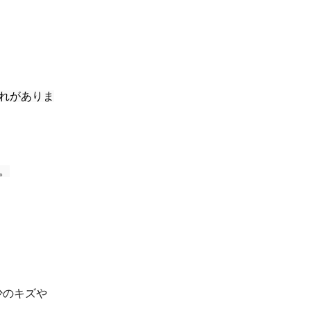
れがありま
。
少のキズや