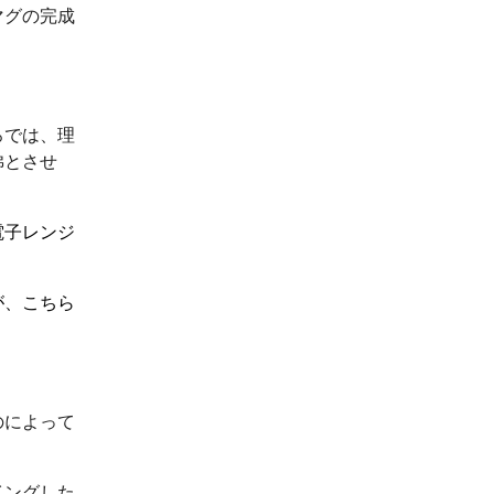
マグの完成
ろでは、理
彿とさせ
電子レンジ
が、こちら
のによって
イングした