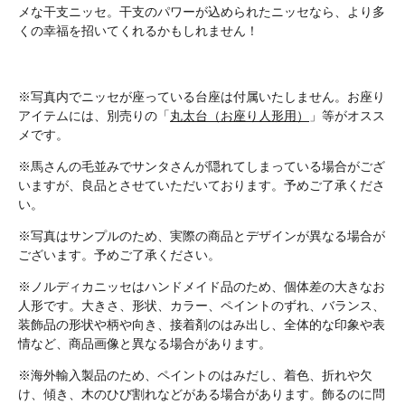
メな干支ニッセ。干支のパワーが込められたニッセなら、より多
くの幸福を招いてくれるかもしれません！
※写真内でニッセが座っている台座は付属いたしません。お座り
アイテムには、別売りの「
丸太台（お座り人形用）
」等がオスス
メです。
※馬さんの毛並みでサンタさんが隠れてしまっている場合がござ
いますが、良品とさせていただいております。予めご了承くださ
い。
※写真はサンプルのため、実際の商品とデザインが異なる場合が
ございます。予めご了承ください。
※ノルディカニッセはハンドメイド品のため、個体差の大きなお
人形です。大きさ、形状、カラー、ペイントのずれ、バランス、
装飾品の形状や柄や向き、接着剤のはみ出し、全体的な印象や表
情など、商品画像と異なる場合があります。
※海外輸入製品のため、ペイントのはみだし、着色、折れや欠
け、傾き、木のひび割れなどがある場合があります。飾るのに問