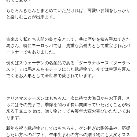
もちろんきちんとまとめていただければ、可愛いお顔をしっかり
と楽しむことが出来ます。
古来より私たち人間の良き友として、共に歴史を積み重ねてきた
馬
さん。特にヨーロッパでは、貴重な労働力として重宝されたパ
ートナーでもありました。
例えばスウェーデンの名産品である「ダーラナホース（ダーラヘ
スト）」は馬さんをモチーフにした縁起物で、今では幸運を運ん
でくるお人形として全世界で愛されています。
クリスマスシーズンはもちろん、次に待つ大晦日からお正月、さ
らにはその先まで。季節を問わず長い間飾っていただくことが出
来る干支ニッセは、贈り物としても毎年大変お喜びいただいてお
ります。
新年を祝う縁起物としてはもちろん、ゲン担ぎの贈答品や、応援
したい方へのギフト、午年生まれの方への贈り物にも大変オスス