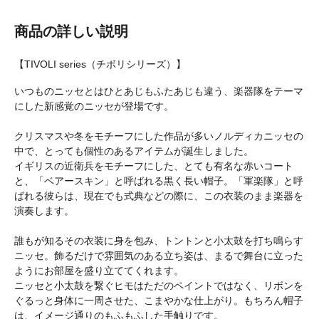
商品の詳しい説明
【TIVOLI series（チボリシリーズ）】
いつものニッセとはひとあじもふたあじも違う、楽器隊をテーマ
にした新感覚のニッセが登場です。
クリスマスや冬をモチーフにした作品が多いノルディカニッセの
中で、とっても個性のあるアイテムが誕生しました。
イギリスの近衛兵をモチーフにした、とても有名な赤いコート
と、「ベアースキン」と呼ばれる黒く長い帽子。「軍楽隊」と呼
ばれる彼らは、現在でも式典などの際に、この衣装のまま楽器を
演奏します。
誰もが知るその衣装に身を包み、トントンと小太鼓を打ち鳴らす
ニッセ。飾るだけで雰囲気のある立ち姿は、まるで舞台に立った
ようにお部屋を盛り立ててくれます。
ニッセと小太鼓を繋ぐヒモはただのペイントではなく、リボンを
ぐるっと身体に一周させた、こまやかな仕上がり。もちろん帽子
は、イメージ通りのもふもふした手触りです。