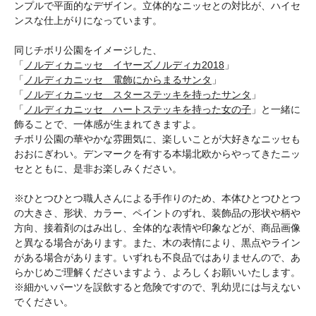
ンプルで平面的なデザイン。立体的なニッセとの対比が、ハイセ
ンスな仕上がりになっています。
同じチボリ公園をイメージした、
「
ノルディカニッセ イヤーズノルディカ2018
」
「
ノルディカニッセ 電飾にからまるサンタ
」
「
ノルディカニッセ スターステッキを持ったサンタ
」
「
ノルディカニッセ ハートステッキを持った女の子
」と一緒に
飾ることで、一体感が生まれてきますよ。
チボリ公園の華やかな雰囲気に、楽しいことが大好きなニッセも
おおにぎわい。デンマークを有する本場北欧からやってきたニッ
セとともに、是非お楽しみください。
※ひとつひとつ職人さんによる手作りのため、本体ひとつひとつ
の大きさ、形状、カラー、ペイントのずれ、装飾品の形状や柄や
方向、接着剤のはみ出し、全体的な表情や印象などが、商品画像
と異なる場合があります。また、木の表情により、黒点やライン
がある場合があります。いずれも不良品ではありませんので、あ
らかじめご理解くださいますよう、よろしくお願いいたします。
※細かいパーツを誤飲すると危険ですので、乳幼児には与えない
でください。