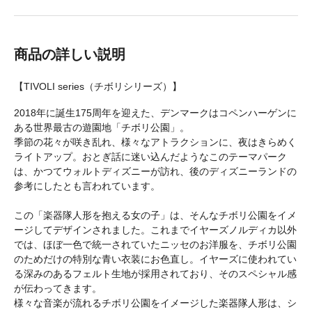
商品の詳しい説明
【TIVOLI series（チボリシリーズ）】
2018年に誕生175周年を迎えた、デンマークはコペンハーゲンに
ある世界最古の遊園地「チボリ公園」。
季節の花々が咲き乱れ、様々なアトラクションに、夜はきらめく
ライトアップ。おとぎ話に迷い込んだようなこのテーマパーク
は、かつてウォルトディズニーが訪れ、後のディズニーランドの
参考にしたとも言われています。
この「楽器隊人形を抱える女の子」は、そんなチボリ公園をイメ
ージしてデザインされました。これまでイヤーズノルディカ以外
では、ほぼ一色で統一されていたニッセのお洋服を、チボリ公園
のためだけの特別な青い衣装にお色直し。イヤーズに使われてい
る深みのあるフェルト生地が採用されており、そのスペシャル感
が伝わってきます。
様々な音楽が流れるチボリ公園をイメージした楽器隊人形は、シ