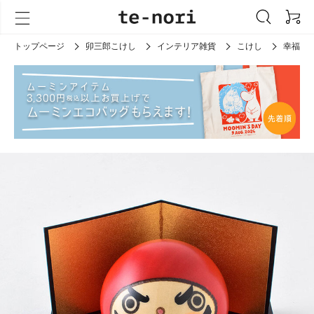
トップページ
卯三郎こけし
インテリア雑貨
こけし
幸福ダ