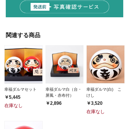
関連する商品
幸福ダルマセット
幸福ダルマ白（台・
幸福ダルマ(白) こ
屏風・赤布付）
けし
￥5,445
￥2,896
￥3,520
在庫なし
在庫なし