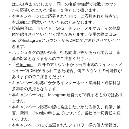
は1人1点までとします。同一の名前や住所で複数アカウント
から応募いただいた場合、１件として扱います。
本キャンペーンにご応募された方は、ご応募された時点で、
本規約にご同意いただいたものとみなします。
投稿内容は、当サイト、SNS、チラシ、メルマガ、その他媒
体で紹介させていただく場合があります。使用の際にはte-
noriのInstagramアカウントからDMにてご連絡させていただ
きます。
ハッシュタグの無い投稿、打ち間違い等があった場合は、応
募の対象となりませんのでご注意ください。
「
＠te_nori
」 以外のアカウントから当選連絡のダイレクトメ
ッセージ(DM)が送られてきた場合、偽アカウントの可能性が
ありますのでご注意ください。
キャンペーン応募にかかるインターネット接続料・通信料は
参加者の負担となります。
本キャンペーンは、Instagram運営元が関係するものではあり
ません。
本キャンペーン応募の際に発生したいかなる損失、負債、被
害、費用、その他の申し立てについて、当社は一切責任を負
いません。
本キャンペーンにて当選されたフォロワー様の個人情報は、