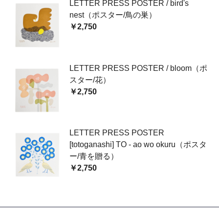
LETTER PRESS POSTER / bird's
nest（ポスター/鳥の巣）
￥2,750
LETTER PRESS POSTER / bloom（ポ
スター/花）
￥2,750
LETTER PRESS POSTER
[totoganashi] TO - ao wo okuru（ポスタ
ー/青を贈る）
￥2,750