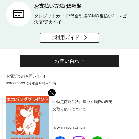
お支払い方法は5種類
クレジットカード/代金引換/GMO後払い/コンビニ
決済/楽天ペイ
ご利用ガイド
お問い合わせ
お電話でのお問い合わせ
0366909539（月水金10時～17時）
×
お知らせ
会社概要
利用規約
特定商取引法に基づく通販の表記
個人情報保護方針
個人情報の取り扱いについて
© WITH-TECH Co.,Ltd