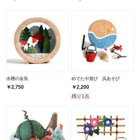
水槽の金魚
めでたや遊び 浜あそび
￥2,750
￥2,200
残り1点