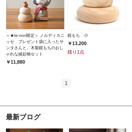
＜★te-nori限定＞ ノルディカニ
鏡もち 小
ッセ プレゼント袋に入ったサ
￥13,200
ンタさんと、木製鏡もちのおし
残り1点
ゃれな縁起物セット
￥11,880
1
最新ブログ