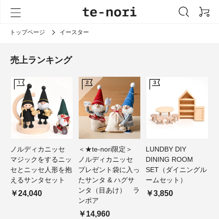
トップページ
イースター
売上ランキング
ノルディカニッセ
＜★te-nori限定＞
LUNDBY DIY
マジックをするニッ
ノルディカニッセ
DINING ROOM
セとニッセ人形を抱
プレゼント袋に入っ
SET（ダイニングル
えるサンタセット
たサンタ & ハグサ
ームセット）
ンタ（目あけ） ラ
￥24,040
￥3,850
ンポア
￥14,960