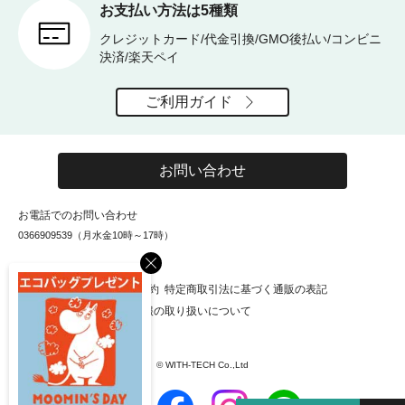
お支払い方法は5種類
クレジットカード/代金引換/GMO後払い/コンビニ
決済/楽天ペイ
ご利用ガイド
お問い合わせ
お電話でのお問い合わせ
0366909539（月水金10時～17時）
×
お知らせ
会社概要
利用規約
特定商取引法に基づく通販の表記
個人情報保護方針
個人情報の取り扱いについて
© WITH-TECH Co.,Ltd