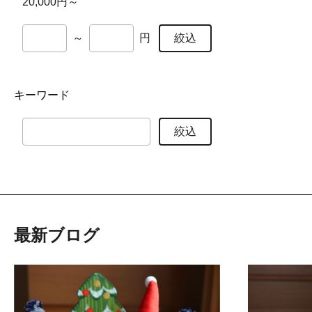
20,000円～
絞込
～
円
キーワード
絞込
最新ブログ