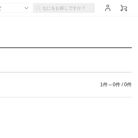
1件～0件
/
0件