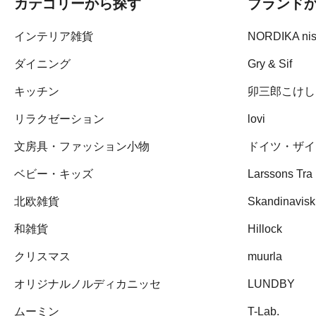
カテゴリーから探す
ブランド
インテリア雑貨
NORDIKA ni
ダイニング
Gry & Sif
キッチン
卯三郎こけし
リラクゼーション
lovi
文房具・ファッション小物
ドイツ・ザイ
ベビー・キッズ
Larssons Tra
北欧雑貨
Skandinavisk
和雑貨
Hillock
クリスマス
muurla
オリジナルノルディカニッセ
LUNDBY
ムーミン
T-Lab.