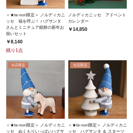
＜★te-nori限定＞ ノルディカニ
ノルディカニッセ アドベント
ッセ 福を呼ぶ！ ハグサンタ
カレンダー
さんとミニチュア鏡餅の新年お
￥14,850
祝いセット
￥8,140
残り1点
当店限定
当店限定
＜★te-nori限定＞ ノルディカニ
＜★te-nori限定＞ ノルディカニ
ッセ ぬくもりいっぱいハグサ
ッセ ハグサンタ ＆ スターツ