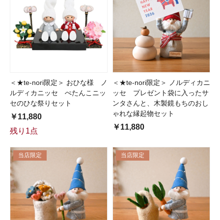
＜★te-nori限定＞ おひな様 ノ
＜★te-nori限定＞ ノルディカニ
ルディカニッセ ぺたんこニッ
ッセ プレゼント袋に入ったサ
セのひな祭りセット
ンタさんと、木製鏡もちのおし
ゃれな縁起物セット
￥11,880
￥11,880
残り1点
当店限定
当店限定