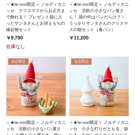
＜★te-nori限定＞ ノルディカニ
＜★te-nori限定＞ ノルディカニ
ッセ クリスマスからお正月ま
ッセ 北欧の小さなパン屋さ
で飾れる！ プレゼント袋に入
ん！ 袋の中はパンだらけ？！
ったサンタさんとお供えもちの
うっかりサンタさんのクリスマ
縁起物セット
スの朝セット（食パン）
￥9,790
￥11,200
在庫なし
当店限定
当店限定
＜★te-nori限定＞ ノルディカニ
＜★te-nori限定＞ ノルディカニ
ッセ 北欧の小さなパン屋さ
ッセ 小さな灯りがともる、袋
ん！ お腹も心も満たす、袋に
に入ったサンタとぬくもりツリ