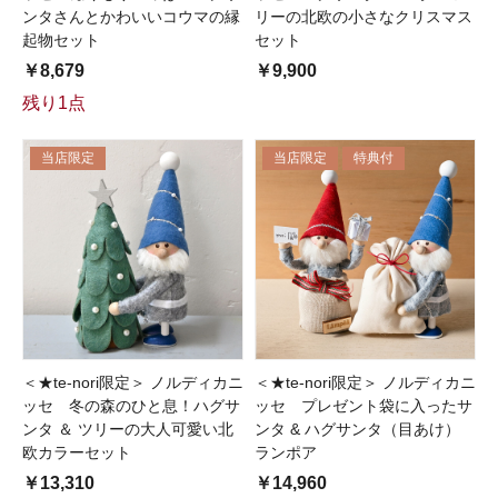
ンタさんとかわいいコウマの縁
リーの北欧の小さなクリスマス
起物セット
セット
￥8,679
￥9,900
残り1点
当店限定
当店限定
特典付
＜★te-nori限定＞ ノルディカニ
＜★te-nori限定＞ ノルディカニ
ッセ 冬の森のひと息！ハグサ
ッセ プレゼント袋に入ったサ
ンタ ＆ ツリーの大人可愛い北
ンタ & ハグサンタ（目あけ）
欧カラーセット
ランポア
￥13,310
￥14,960