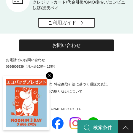
クレジットカード/代金引換/GMO後払い/コンビニ
決済/楽天ペイ
ご利用ガイド
お問い合わせ
お電話でのお問い合わせ
0366909539（月水金10時～17時）
×
お知らせ
会社概要
利用規約
特定商取引法に基づく通販の表記
個人情報保護方針
個人情報の取り扱いについて
© WITH-TECH Co.,Ltd
検索条件