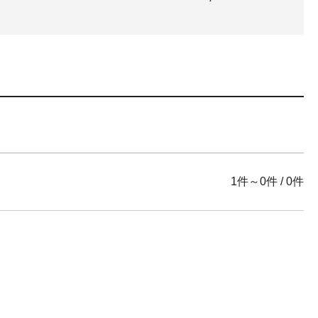
1件～0件
/
0件