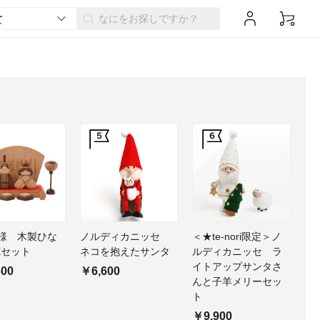
様 木製ひな
ノルディカニッセ
＜★te-nori限定＞ノ
Xセット
ネコを抱えたサンタ
ルディカニッセ ラ
イトアップサンタさ
600
￥6,600
んと子羊メリーセッ
ト
￥9,900