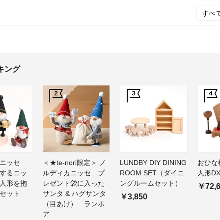
キング
カニッセ
＜★te-nori限定＞ ノ
LUNDBY DIY DINING
おひな
するニッ
ルディカニッセ プ
ROOM SET（ダイニ
人形D
人形を抱
レゼント袋に入った
ングルームセット）
￥72,
セット
サンタ & ハグサンタ
￥3,850
（目あけ） ランポ
ア