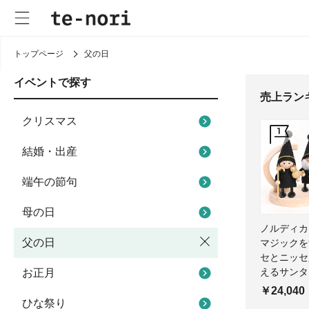
トップページ
父の日
イベントで探す
売上ラン
クリスマス
結婚・出産
端午の節句
母の日
ノルディ
父の日
マジックを
セとニッセ
えるサンタ
お正月
￥24,040
ひな祭り