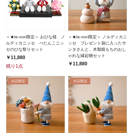
＜★te-nori限定＞ おひな様 ノ
＜★te-nori限定＞ ノルディカニ
ルディカニッセ ぺたんこニッ
ッセ プレゼント袋に入ったサ
セのひな祭りセット
ンタさんと、木製鏡もちのおし
ゃれな縁起物セット
￥11,880
￥11,880
残り1点
当店限定
当店限定