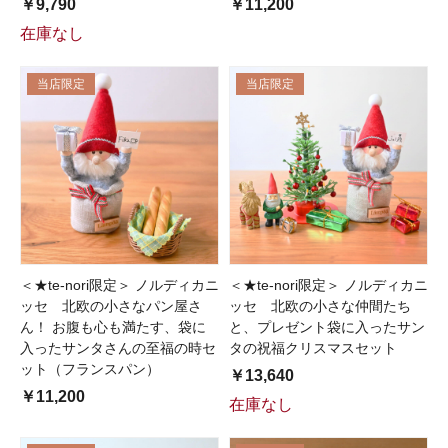
￥9,790
￥11,200
在庫なし
当店限定
当店限定
＜★te-nori限定＞ ノルディカニ
＜★te-nori限定＞ ノルディカニ
ッセ 北欧の小さなパン屋さ
ッセ 北欧の小さな仲間たち
ん！ お腹も心も満たす、袋に
と、プレゼント袋に入ったサン
入ったサンタさんの至福の時セ
タの祝福クリスマスセット
ット（フランスパン）
￥13,640
￥11,200
在庫なし