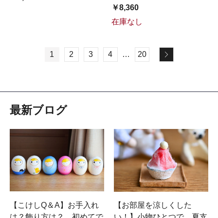
￥8,360
在庫なし
1
2
3
4
…
20
最新ブログ
【こけしQ＆A】お手入れ
【お部屋を涼しくした
は？飾り方は？ 初めてで
い！】小物ひとつで、夏支