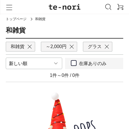
トップページ
和雑貨
和雑貨
和雑貨
～2,000円
グラス
在庫ありのみ
1件～0件
/
0件