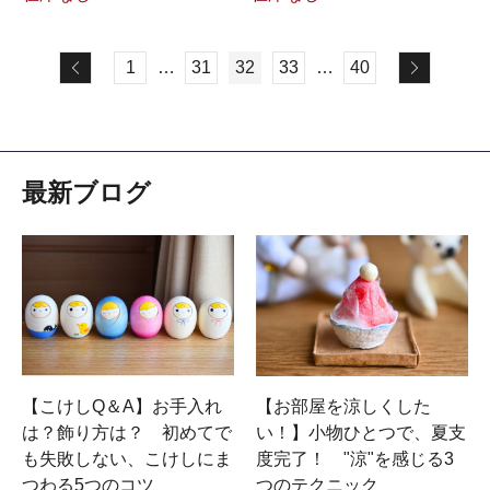
1
…
31
32
33
…
40
最新ブログ
【こけしQ＆A】お手入れ
【お部屋を涼しくした
は？飾り方は？ 初めてで
い！】小物ひとつで、夏支
も失敗しない、こけしにま
度完了！ "涼"を感じる3
つわる5つのコツ
つのテクニック