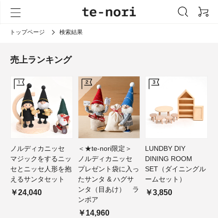
トップページ
検索結果
売上ランキング
ノルディカニッセ
＜★te-nori限定＞
LUNDBY DIY
マジックをするニッ
ノルディカニッセ
DINING ROOM
セとニッセ人形を抱
プレゼント袋に入っ
SET（ダイニングル
えるサンタセット
たサンタ & ハグサ
ームセット）
ンタ（目あけ） ラ
￥24,040
￥3,850
ンポア
￥14,960